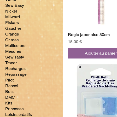
Sew Easy
Nickel
Milward
Fiskars
Gaucher
Orange
Règle japonaise 50cm
Or rose
Prix
15,00 €
Multicolore
Mesures
Ajouter au panier
Sew Tasty
Tracer
Recharges
Repassage
Pilot
Rascol
Bois
DMC
Kits
Princesse
Loisirs créatifs