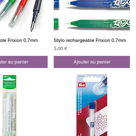
ote Frixion 0.7mm
Stylo rechargeable Frixion 0.7mm
Prix
3,00 €
ter au panier
Ajouter au panier