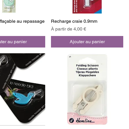
effaçable au repassage
Recharge craie 0.9mm
Prix promotionnel
À partir de
4,00 €
ter au panier
Ajouter au panier