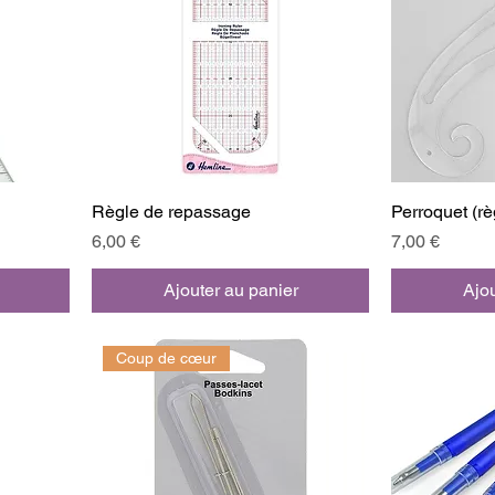
Règle de repassage
Perroquet (rè
Prix
Prix
6,00 €
7,00 €
Ajouter au panier
Ajou
Coup de cœur