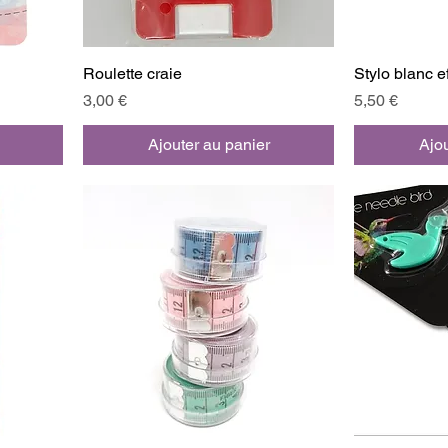
Roulette craie
Stylo blanc 
Prix
Prix
3,00 €
5,50 €
Ajouter au panier
Ajou