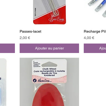
Passes-lacet
Recharge Pil
Prix
Prix
2,00 €
4,00 €
Ajouter au panier
Ajou