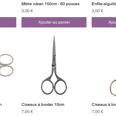
Mètre ruban 150cm - 60 pouces
Enfile-aiguill
Prix
Prix
3,00 €
3,00 €
Ajouter au panier
Ajou
m
Ciseaux à broder 10cm
Ciseaux à br
Prix
Prix
7,00 €
7,00 €