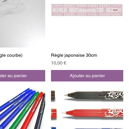
gle courbe)
Règle japonaise 30cm
Prix
10,00 €
ter au panier
Ajouter au panier