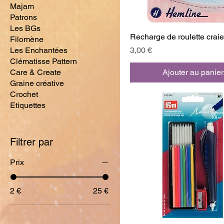
Majam
Patrons
Les BGs
Recharge de roulette craie
Filomène
Prix
Les Enchantées
3,00 €
Clématisse Pattern
Care & Create
Ajouter au panier
Graine créative
Crochet
Etiquettes
Filtrer par
Prix
2 €
25 €