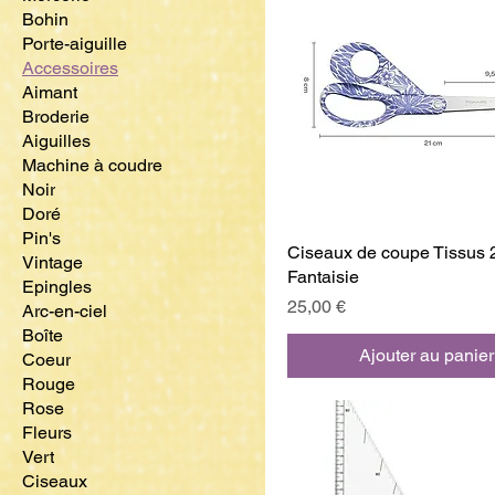
Bohin
Porte-aiguille
Accessoires
Aimant
Broderie
Aiguilles
Machine à coudre
Noir
Doré
Pin's
Ciseaux de coupe Tissus 
Vintage
Fantaisie
Epingles
Prix
25,00 €
Arc-en-ciel
Boîte
Ajouter au panier
Coeur
Rouge
Rose
Fleurs
Vert
Ciseaux