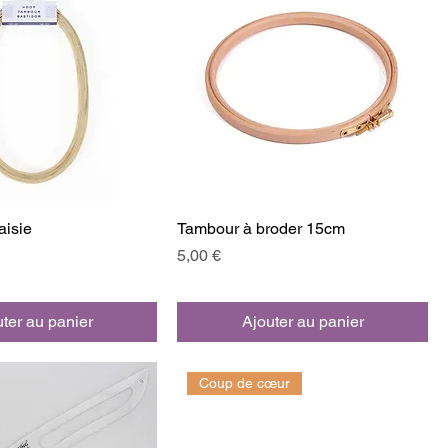
aisie
Tambour à broder 15cm
Prix
5,00 €
ter au panier
Ajouter au panier
Coup de cœur