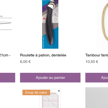
21cm -
Roulette à patron, dentelée
Tambour fant
Prix
Prix
6,00 €
10,50 €
Ajouter au panier
Ajou
Coup de cœur