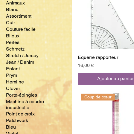
Animaux
Blanc
Assortiment
Cuir
Couture facile
Bijoux
Perles
Schmetz
Stretch / Jersey
Equerre rapporteur
Jean / Denim
Prix
16,00 €
Enfant
Prym
Ajouter au panier
Hemline
Clover
Porte-épingles
Coup de cœur
Machine à coudre
industrielle
Point de croix
Patchwork
Bleu
Violet