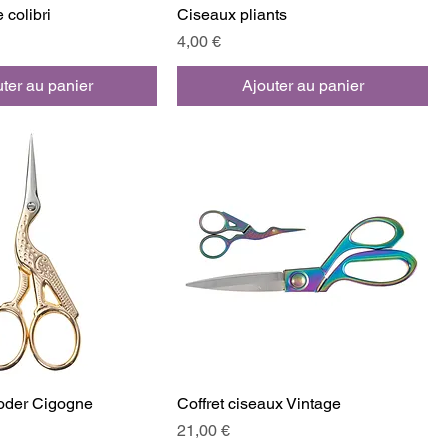
e colibri
Ciseaux pliants
Prix
4,00 €
ter au panier
Ajouter au panier
oder Cigogne
Coffret ciseaux Vintage
Prix
21,00 €