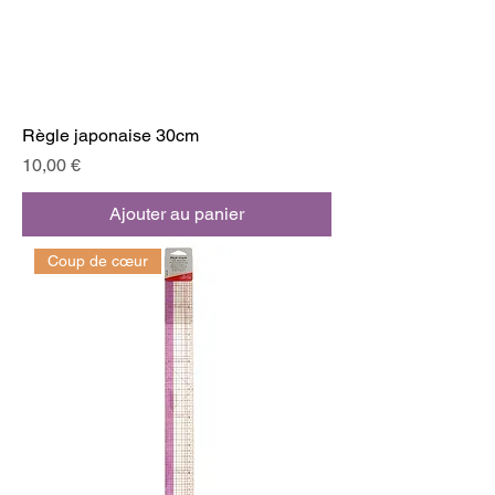
Règle japonaise 30cm
Prix
10,00 €
Ajouter au panier
Coup de cœur