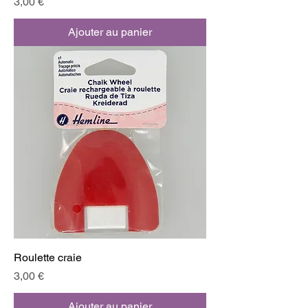
Prix
3,00 €
Ajouter au panier
Roulette craie
Prix
3,00 €
Ajouter au panier