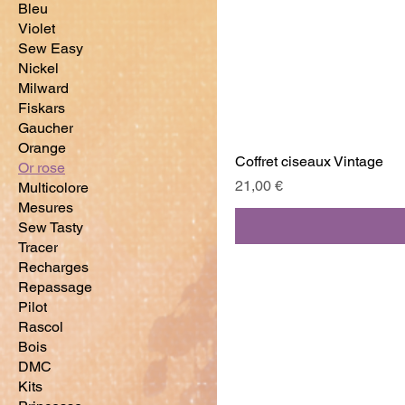
Bleu
Violet
Sew Easy
Nickel
Milward
Fiskars
Gaucher
Orange
Coffret ciseaux Vintage
Or rose
Prix
21,00 €
Multicolore
Mesures
Sew Tasty
Tracer
Recharges
Repassage
Pilot
Rascol
Bois
DMC
Kits