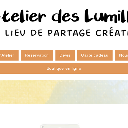
'Atelier
Réservation
Devis
Carte cadeau
Nous
Boutique en ligne