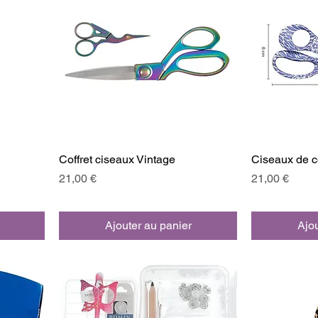
Coffret ciseaux Vintage
Ciseaux de 
Prix
Prix
21,00 €
21,00 €
Ajouter au panier
Ajou