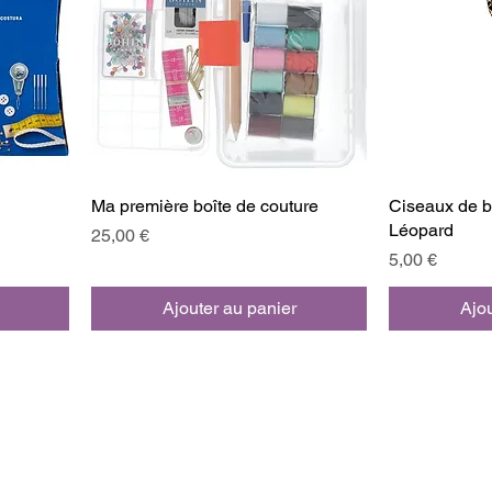
Ma première boîte de couture
Ciseaux de br
Léopard
Prix
25,00 €
Prix
5,00 €
Ajouter au panier
Ajou