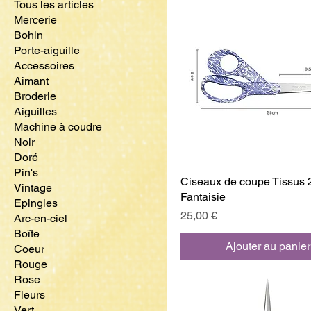
Tous les articles
Mercerie
Bohin
Porte-aiguille
Accessoires
Aimant
Broderie
Aiguilles
Machine à coudre
Noir
Doré
Pin's
Ciseaux de coupe Tissus 
Vintage
Fantaisie
Epingles
Prix
25,00 €
Arc-en-ciel
Boîte
Ajouter au panier
Coeur
Rouge
Rose
Fleurs
Vert