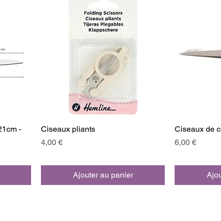
21cm -
Ciseaux pliants
Ciseaux de c
Prix
Prix
4,00 €
6,00 €
Ajouter au panier
Ajou