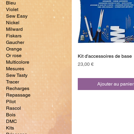
Bleu
Violet
Sew Easy
Nickel
Milward
Fiskars
Gaucher
Orange
Or rose
Kit d'accessoires de base
Multicolore
Prix
23,00 €
Mesures
Sew Tasty
Tracer
Ajouter au panier
Recharges
Repassage
Pilot
Rascol
Bois
DMC
Kits