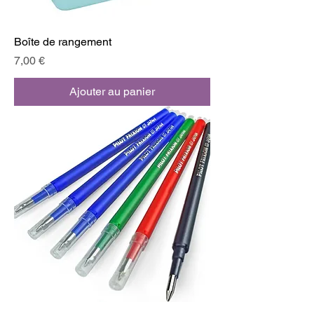
Boîte de rangement
Prix
7,00 €
Ajouter au panier