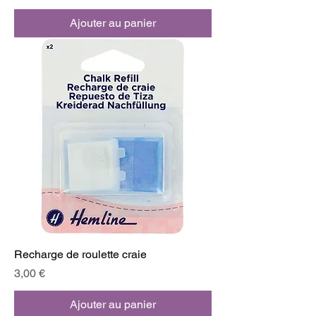
Ajouter au panier
Recharge de roulette craie
Prix
3,00 €
Ajouter au panier