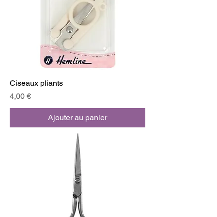
Ciseaux pliants
Prix
4,00 €
Ajouter au panier