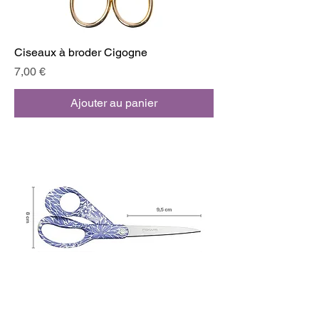
Ciseaux à broder Cigogne
Prix
7,00 €
Ajouter au panier