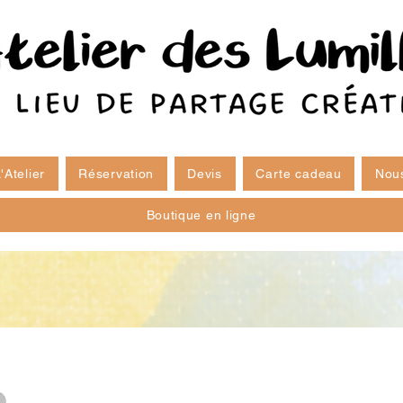
'Atelier
Réservation
Devis
Carte cadeau
Nous
Boutique en ligne