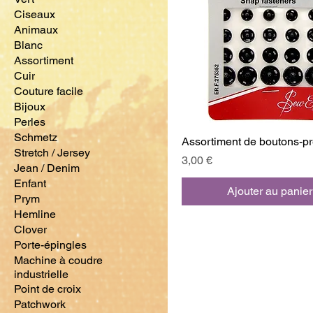
Ciseaux
Animaux
Blanc
Assortiment
Cuir
Couture facile
Bijoux
Perles
Schmetz
Assortiment de boutons-p
Stretch / Jersey
Prix
3,00 €
Jean / Denim
Enfant
Ajouter au panier
Prym
Hemline
Clover
Porte-épingles
Machine à coudre
industrielle
Point de croix
Patchwork