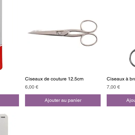
Ciseaux de couture 12.5cm
Ciseaux à b
Prix
Prix
6,00 €
7,00 €
Ajouter au panier
Ajou