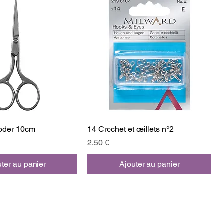
roder 10cm
14 Crochet et œillets n°2
Prix
2,50 €
ter au panier
Ajouter au panier