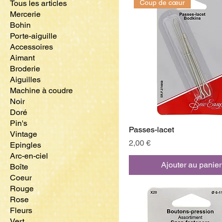
Tous les articles
Coup de cœur
Mercerie
Bohin
Porte-aiguille
Accessoires
Aimant
Broderie
Aiguilles
Machine à coudre
Noir
Doré
Pin's
Passes-lacet
Vintage
Prix
2,00 €
Epingles
Arc-en-ciel
Ajouter au panier
Boîte
Coeur
Rouge
Rose
Fleurs
Vert