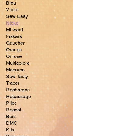
Bleu
Violet
Sew Easy
Nickel
Milward
Fiskars
Gaucher
Orange
Or rose
Multicolore
Mesures
Sew Tasty
Tracer
Recharges
Repassage
Pilot
Rascol
Bois
DMC
Kits