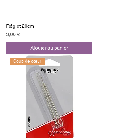
Réglet 20cm
Prix
3,00 €
Ajouter au panier
Coup de cœur