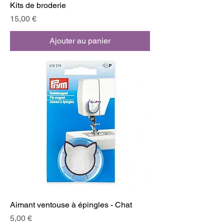
Kits de broderie
Prix
15,00 €
Ajouter au panier
Aimant ventouse à épingles - Chat
Prix
5,00 €