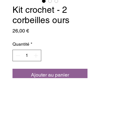
Kit crochet - 2
corbeilles ours
Prix
26,00 €
Quantité
*
Ajouter au panier
Commander et payer
Un kit tout en douceur pour 
fabriquer 2 corbeilles en crochet 
avec un fond en bois.
Vous pourrez y ranger les petites 
affaires des enfants ou des 