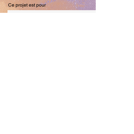
Ce projet est pour
Budget maximum
Type de demande
Description du projet (évènement,
inspirations, personnages, couleurs,
tissus, tailles, mesures, etc.)
N'hésitez pas à nous fournir des images
d'inspiration pour que nous puissions
répondre au mieux à votre projet