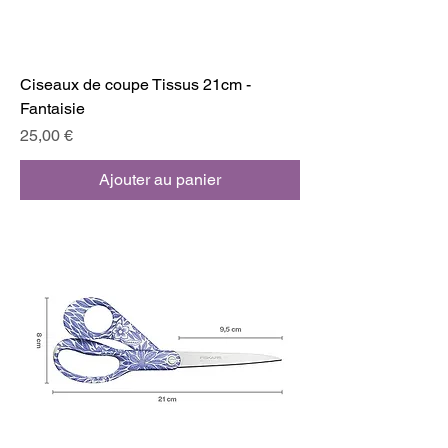
Ciseaux de coupe Tissus 21cm -
Fantaisie
Prix
25,00 €
Ajouter au panier