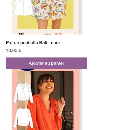
Patron pochette Bali - short
Prix
16,90 €
Ajouter au panier