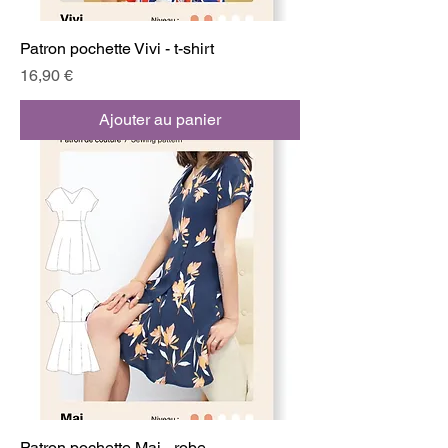
Patron pochette Vivi - t-shirt
Prix
16,90 €
Ajouter au panier
Patron pochette Mai - robe