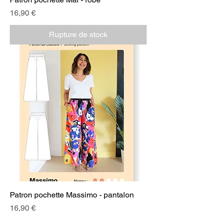
Prix
16,90 €
Rupture de stock
Patron pochette Massimo - pantalon
Prix
16,90 €