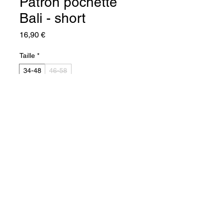
Patron pochette
Bali - short
Prix
16,90 €
Taille
*
34-48
46-58
Quantité
*
Ajouter au panier
Commander et payer
Bali, c’est le 
patron de short 
léger, confortable et facile à 
porter
. Il possède une ceinture 