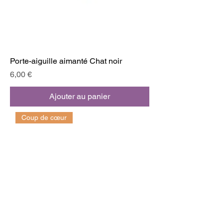
Porte-aiguille aimanté Chat noir
Prix
6,00 €
Ajouter au panier
Coup de cœur