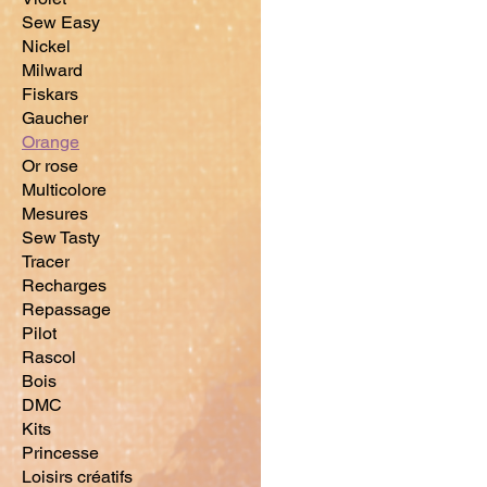
Sew Easy
Nickel
Milward
Fiskars
Gaucher
Orange
Or rose
Multicolore
Mesures
Sew Tasty
Tracer
Recharges
Repassage
Pilot
Rascol
Bois
DMC
Kits
Princesse
Loisirs créatifs