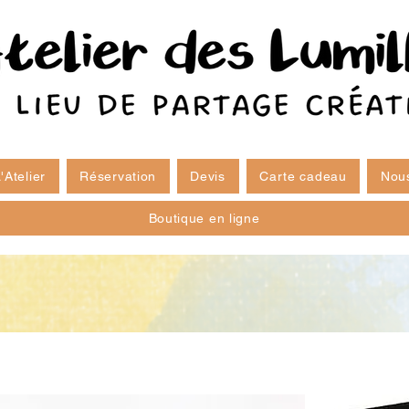
'Atelier
Réservation
Devis
Carte cadeau
Nous
Boutique en ligne