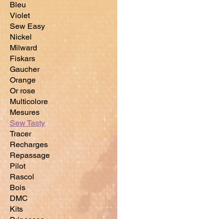
Bleu
Violet
Sew Easy
Nickel
Milward
Fiskars
Gaucher
Orange
Or rose
Multicolore
Mesures
Sew Tasty
Tracer
Recharges
Repassage
Pilot
Rascol
Bois
DMC
Kits