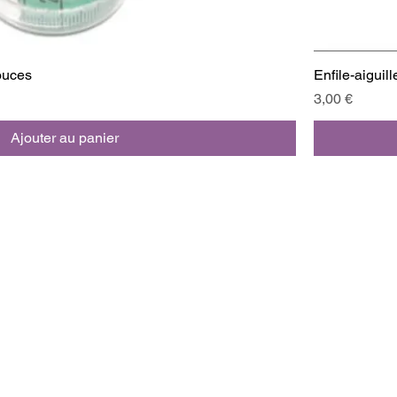
ouces
Enfile-aiguill
Prix
3,00 €
Ajouter au panier