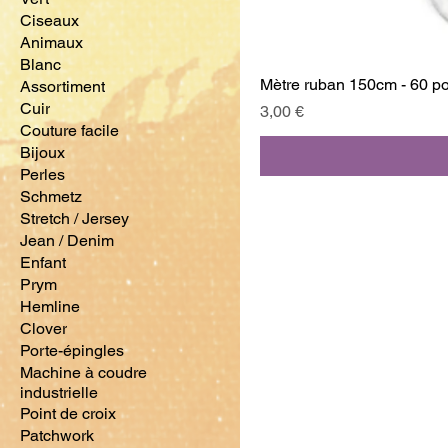
Ciseaux
Animaux
Blanc
Mètre ruban 150cm - 60 p
Assortiment
Cuir
Prix
3,00 €
Couture facile
Bijoux
Perles
Schmetz
Stretch / Jersey
Jean / Denim
Enfant
Prym
Hemline
Clover
Porte-épingles
Machine à coudre
industrielle
Point de croix
Patchwork