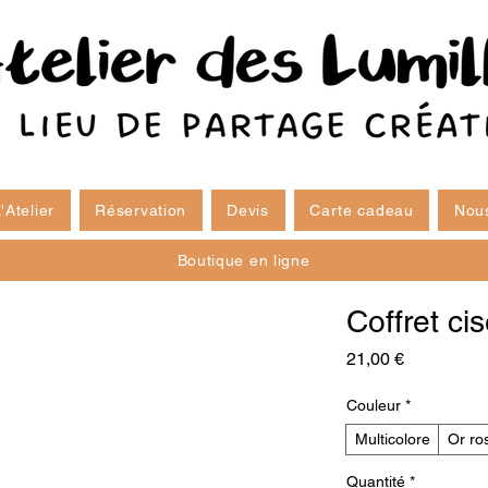
'Atelier
Réservation
Devis
Carte cadeau
Nous
Boutique en ligne
Coffret ci
Prix
21,00 €
Couleur
*
Multicolore
Or ro
Quantité
*