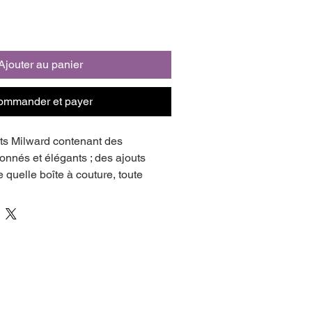
Ajouter au panier
ommander et payer
ts Milward contenant des 
nnés et élégants ; des ajouts 
e quelle boîte à couture, toute 
née sera ravie de recevoir ce 
e en métal de haute qualité, 20cm 
ées de couleur or rose ou 
ux de broderie 'cigogne' 
 (3.7in) avec poignées de couleur 
ore.