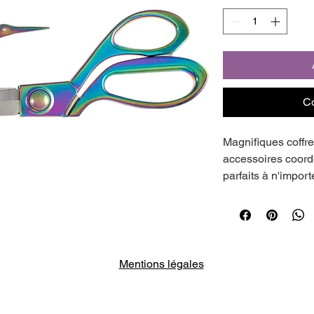
C
Magnifiques coffre
accessoires coordo
parfaits à n'import
couturière passion
coffret en cadeau !
Ciseaux de coutur
(7.8in) avec poign
Mentions légales
multicolore ; cisea
coordonnés, 9.5cm
or rose ou multicol