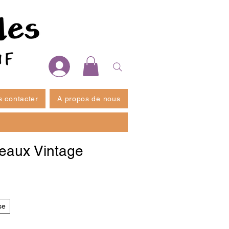
 contacter
A propos de nous
seaux Vintage
se