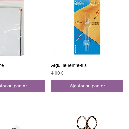
ne
Aiguille rentre-fils
Prix
4,00 €
ter au panier
Ajouter au panier