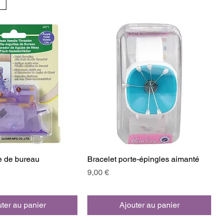
le de bureau
Bracelet porte-épingles aimanté
Prix
9,00 €
ter au panier
Ajouter au panier