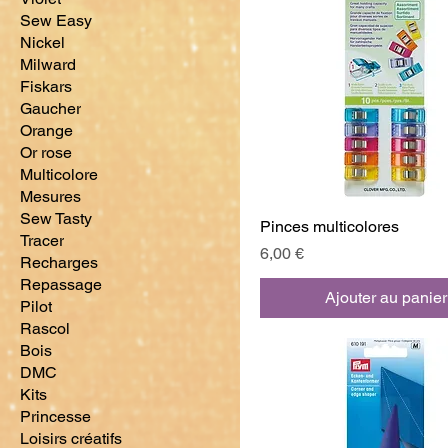
Sew Easy
Nickel
Milward
Fiskars
Gaucher
Orange
Or rose
Multicolore
Mesures
Sew Tasty
Pinces multicolores
Tracer
Prix
6,00 €
Recharges
Repassage
Ajouter au panier
Pilot
Rascol
Bois
DMC
Kits
Princesse
Loisirs créatifs