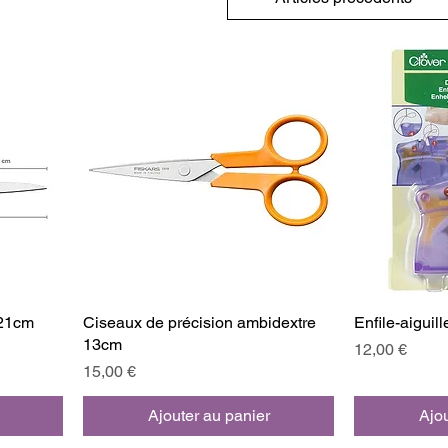
 21cm
Ciseaux de précision ambidextre
Enfile-aiguil
13cm
Prix
12,00 €
Prix
15,00 €
Ajouter au panier
Ajou