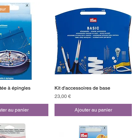
œur
tée à épingles
Kit d'accessoires de base
Prix
23,00 €
ter au panier
Ajouter au panier