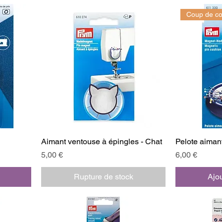
Coup de c
Aimant ventouse à épingles - Chat
Pelote aiman
Prix
Prix
5,00 €
6,00 €
Rupture de stock
Ajou