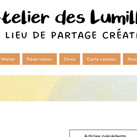
'Atelier
Réservation
Devis
Carte cadeau
Nous
Articles précédents