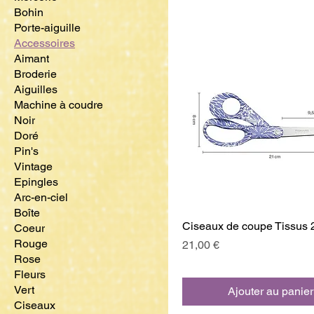
Bohin
Porte-aiguille
Accessoires
Aimant
Broderie
Aiguilles
Machine à coudre
Noir
Doré
Pin's
Vintage
Epingles
Arc-en-ciel
Boîte
Ciseaux de coupe Tissus
Coeur
Rouge
Prix
21,00 €
Rose
Fleurs
Vert
Ajouter au panier
Ciseaux