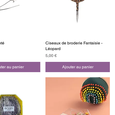
eté
Ciseaux de broderie Fantaisie -
Léopard
Prix
5,00 €
ter au panier
Ajouter au panier