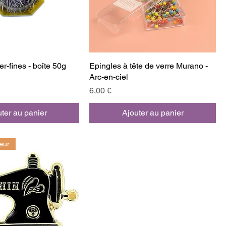
r-fines - boîte 50g
Epingles à tête de verre Murano -
Arc-en-ciel
Prix
6,00 €
ter au panier
Ajouter au panier
œur