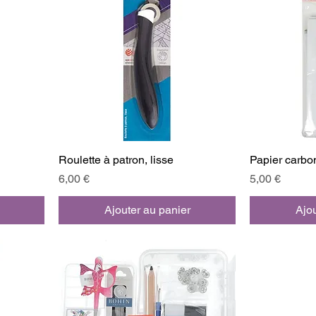
Roulette à patron, lisse
Papier carbo
Prix
Prix
6,00 €
5,00 €
Ajouter au panier
Ajou