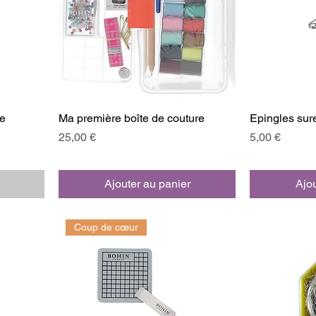
le
Ma première boîte de couture
Epingles sur
Prix
Prix
25,00 €
5,00 €
Ajouter au panier
Ajou
Coup de cœur