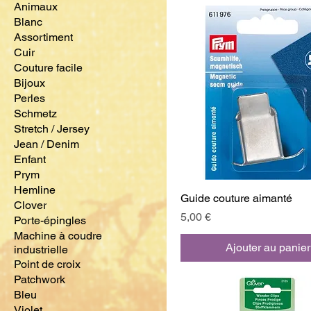
Animaux
Blanc
Assortiment
Cuir
Couture facile
Bijoux
Perles
Schmetz
Stretch / Jersey
Jean / Denim
Enfant
Prym
Hemline
Guide couture aimanté
Clover
Prix
5,00 €
Porte-épingles
Machine à coudre
Ajouter au panier
industrielle
Point de croix
Patchwork
Bleu
Violet