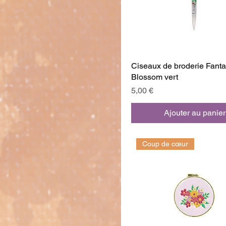
Ciseaux de broderie Fantai
Blossom vert
Prix
5,00 €
Ajouter au panier
Coup de cœur