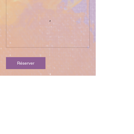
Réserver
Politique d'annulation
Sous réserve d'un minimum de 3
participants à cet atelier.
S'il est annulé nous vous rembourserons
directement sur le site ou avec un avoir si
vous préférez.