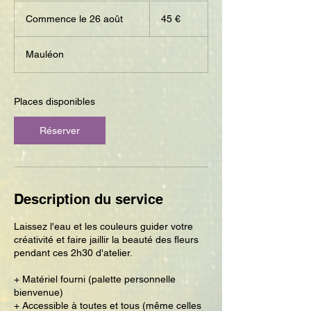
45
euros
Commence le 26 août
C
45 €
o
m
Mauléon
m
e
n
c
Places disponibles
e
l
Réserver
e
2
6
a
o
Description du service
û
t
Laissez l'eau et les couleurs guider votre
créativité et faire jaillir la beauté des fleurs
pendant ces 2h30 d'atelier.
+ Matériel fourni (palette personnelle
bienvenue)
+ Accessible à toutes et tous (même celles