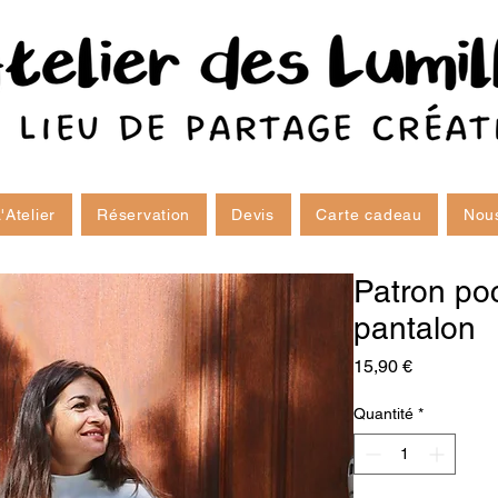
'Atelier
Réservation
Devis
Carte cadeau
Nous
Patron poc
pantalon
Prix
15,90 €
Quantité
*