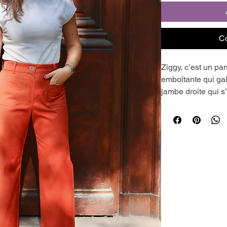
C
Ziggy, c’est un pan
emboîtante qui gal
jambe droite qui s
créant une silhou
On peut choisir la
les surpiqûres sel
Il peut être hyper
denim en jouant a
un sergé, un crêp
Fini le stress de l
technique de monta
montage hyper faci
Une technique qui 
pantalons Clémat