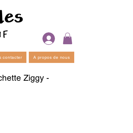
 contacter
A propos de nous
hette Ziggy -