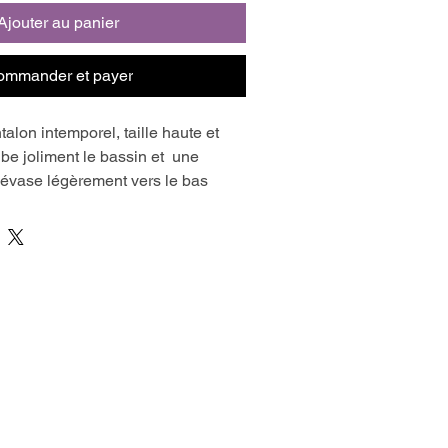
Ajouter au panier
ommander et payer
talon intemporel, taille haute et 
be joliment le bassin et  une 
’évase légèrement vers le bas 
ette dynamique et élancée.
 forme des poches dos et jouer sur 
on le style qu’on veux lui donner
 casual dans une gabardine ou un 
vec les surpiqures que chic dans 
e , voir même un tweed…
a braguette ! découvrez la 
ge révolutionnaire qui rend le 
le, rapide et inratable.
peut s’adapter à tous les 
isse