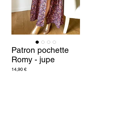
Patron pochette
Romy - jupe
Prix
14,90 €
Rupture de stock
Le patron de la jupe Romy, n’est 
elle pas l’indispensable de votre 
garde robe ?
En toutes saisons , elle sera la 
jupe de toutes les situations pour 