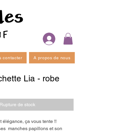
 contacter
A propos de nous
hette Lia - robe
Rupture de stock
et élégance, ça vous tente !!
ses  manches papillons et son 