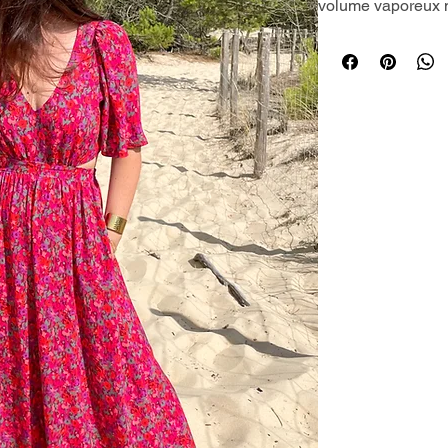
volume vaporeux n’
Wow féminin et lég
Sa découpe à la t
de votre taille , u
!
Dans sa version s
par sa singularité.
A décliner dans de 
préférée pour les 
Dans une version n
accessoires, elle s
une soirée au rest
Une robe à réalise
viendra s’ajuster 
Les poches dissim
c’est tellement ag
mettre ses mains 
Tissus conseillés