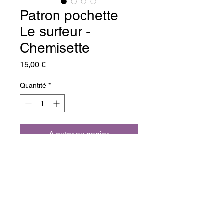
Patron pochette
Le surfeur -
Chemisette
Prix
15,00 €
Quantité
*
Ajouter au panier
Commander et payer
Conçu pour les beaux-jours voici 
Le Surfeur !