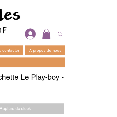
 contacter
A propos de nous
hette Le Play-boy -
Rupture de stock