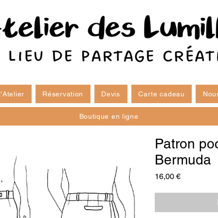
'Atelier
Réservation
Devis
Carte cadeau
Nous
Boutique en ligne
Patron poc
Bermuda
Prix
16,00 €