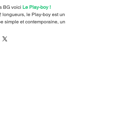
s BG voici 
Le Play-boy !
 longueurs, le Play-boy est un 
e simple et contemporaine, un 
rnable quand viennent les beaux 
 monte sans ceinture et reçoit une 
. L’unique poche arrière 
 et l’ourlet à revers apportent 
actée tout en restant élégant.
 est le style du 
Play-boy !
éelle prêt à décalquer ou découper 
ette inclut une étiquette tissée 
ersonnalisation.
ture ne sont pas comprises.