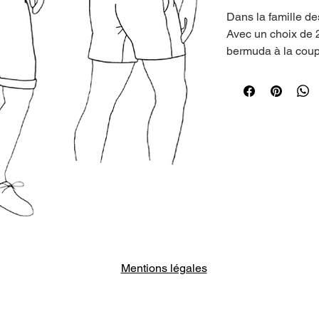
Dans la famille de
Avec un choix de 2
bermuda à la coup
vêtement incontou
jours. Sa taille se
simple parementure
passepoilée à rabat
une touche décontr
Chic et estival, tel
Patron en taille r
du XS au XXL.
Chaque patron poch
haute qualité de p
Les marges de cou
Mentions légales