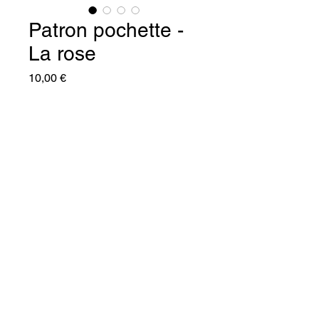
Patron pochette -
La rose
Prix
10,00 €
Quantité
*
Ajouter au panier
Commander et payer
Ce 
patron FORMAT 
POCHETTE permet 