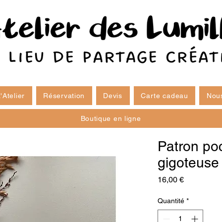
'Atelier
Réservation
Devis
Carte cadeau
Nous
Boutique en ligne
Patron poc
gigoteuse
Prix
16,00 €
Quantité
*