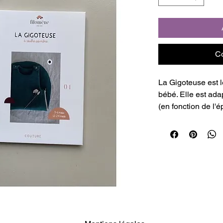
C
La Gigoteuse est l
bébé. Elle est adap
(en fonction de l'
choisissez) et poss
ouate pour une ver
Patron en 2 taille
Dimensions :- Tail
haut du dos au bas
haut du dos au ba