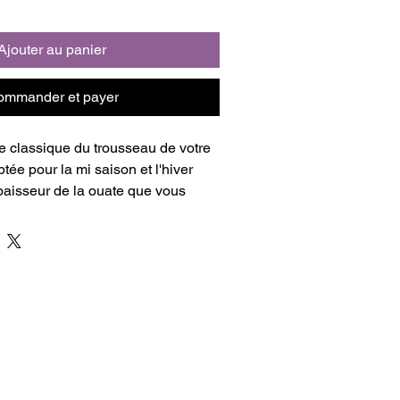
Ajouter au panier
ommander et payer
e classique du trousseau de votre 
tée pour la mi saison et l'hiver 
épaisseur de la ouate que vous 
ible aussi de la réaliser sans 
sion plus légère et estivale !
s : Naissance/6 mois et 12/24 mois.
le Naissance / 6 mois : 67 cm du 
- Taille 12 / 24 mois : 85 cm du 
s