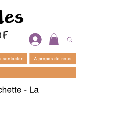
 contacter
A propos de nous
hette - La