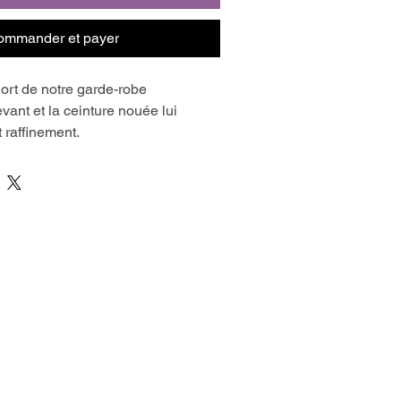
ommander et payer
ort de notre garde-robe
evant et la ceinture nouée lui 
t raffinement.
es italiennes !
tissus chaîne et trame, non 
poids léger à lourd.
leuries….
ustré vous permettra de réaliser 
 facilité, sans prise de tête!