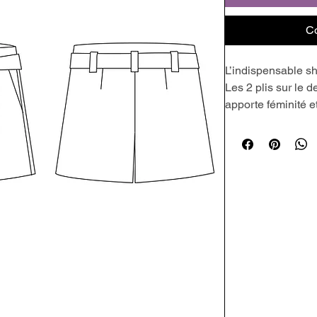
C
L’indispensable sh
Les 2 plis sur le d
apporte féminité e
On adore ses poch
Tissus conseillés
Tous les types de 
extensible.
Souple ou rigide, 
Imprimés, rayés, f
Tuto Couture
Le tuto couture ill
votre création avec