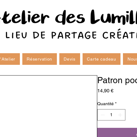
'Atelier
Réservation
Devis
Carte cadeau
Nous
Patron poc
Prix
14,90 €
Quantité
*