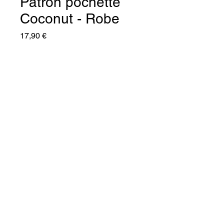
Patron pochette
Coconut - Robe
Prix
17,90 €
Quantité
*
Ajouter au panier
Commander et payer
Le patron de la robe Coconut, 
une fusion parfaite entre 
élégance et sensation de liberté , 
conçue pour devenir votre robe 
préférée de l’été !
Le corsage aux lignes épurées et 