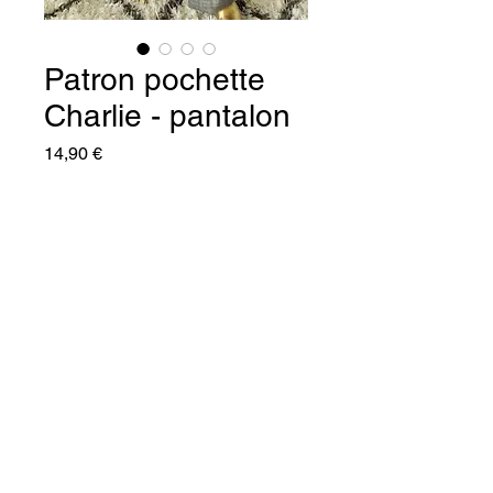
Patron pochette
Charlie - pantalon
Prix
14,90 €
Quantité
*
Ajouter au panier
Commander et payer
CHARLIE
 est le patron du 
pantalon à plis que l’on doit 
absolument avoir dans son 