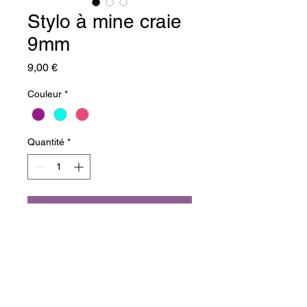
Stylo à mine craie
9mm
Prix
9,00 €
Couleur
*
Quantité
*
Ajouter au panier
Commander et payer
Stylo à mine : 0.9mm, différents 
coloris