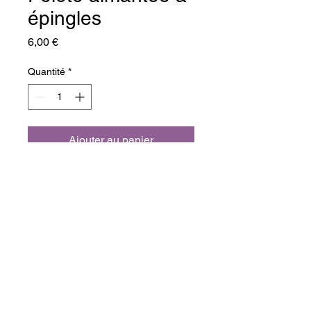
épingles
Prix
6,00 €
Quantité
*
Ajouter au panier
Commander et payer
Aimant : 7.5 x 11 cm : Plastique : 
Violet foncé