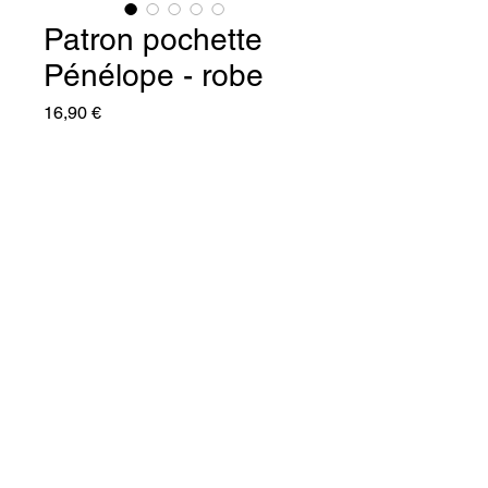
Patron pochette
Pénélope - robe
Prix
16,90 €
Quantité
*
Ajouter au panier
Commander et payer
S’il devait n’y en avoir qu’une, ce 
serait Penelope !
Le patron de la robe Penelope, 
un esprit bohème et chic…