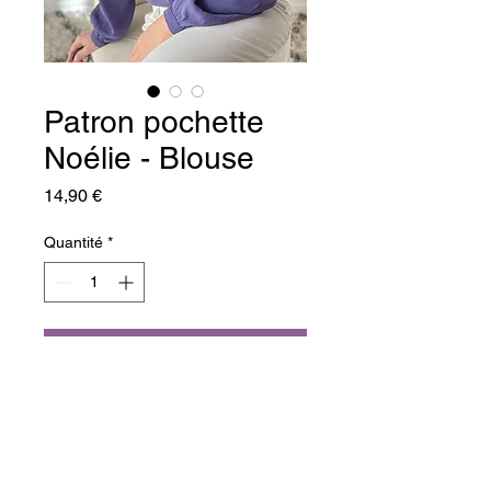
Patron pochette
Noélie - Blouse
Prix
14,90 €
Quantité
*
Ajouter au panier
Commander et payer
NOËLIE
 , c’est le patron d’un 