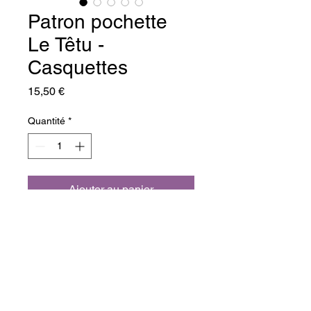
Patron pochette
Le Têtu -
Casquettes
Prix
15,50 €
Quantité
*
Ajouter au panier
Commander et payer
Les casquettes sont des 
intemporels de la garde-robe 
masculine.Découvrez vite 
le 