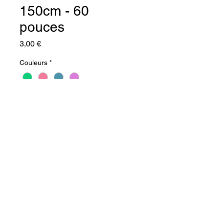
150cm - 60
pouces
Prix
3,00 €
Couleurs
*
Quantité
*
Ajouter au panier
Commander et payer
Présentoir de comptoir : 
centimètre couture : 150cm/60 