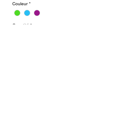
Couleur
*
Quantité
*
Ajouter au panier
Commander et payer
Bracelet : porte épingles 
magnétique
Trois coloris : Bleu, vert et violet