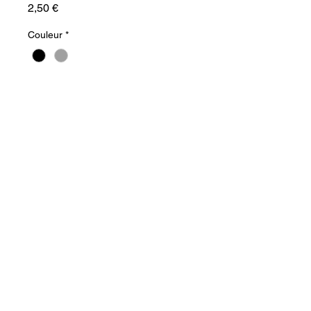
Prix
2,50 €
Couleur
*
Quantité
*
Ajouter au panier
Commander et payer
Crochets et œillets antirouille de 
taille moyenne.
Crochet et œillet en laiton : 
couleur noire : n° 2 : x14